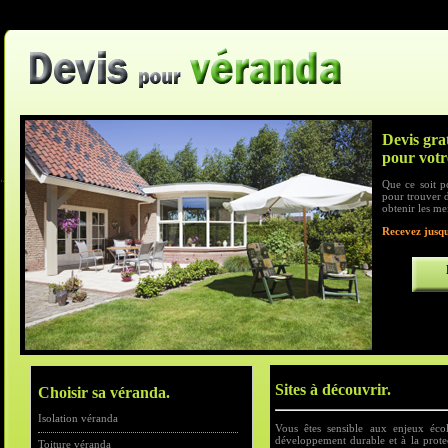
Devis gra
pour votr
Que ce soit p
pour trouver d
obtenir les me
Recevez jusqu
Sites à découvrir.
Choisir sa véranda.
Isolation véranda
Vous êtes sensible aux enjeux écol
développement durable et à la prote
Toiture véranda