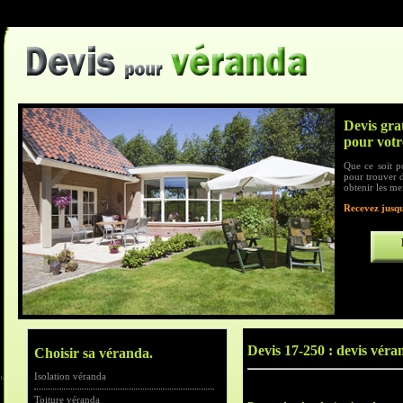
Devis gra
pour votr
Que ce soit p
pour trouver d
obtenir les me
Recevez jusqu
Devis 17-250 : devis véra
Choisir sa véranda.
Isolation véranda
Toiture véranda