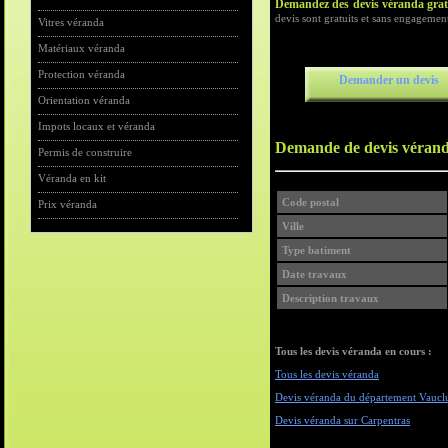
Demandez des devis véranda gratu
devis sont gratuits et sans engagemen
Vitres véranda
Matériaux véranda
Protection véranda
Demander un devis
Orientation véranda
Impots locaux et véranda
Demande de devis vérand
Permis de construire
Véranda en kit
Code postal
Prix véranda
Ville
Type batiment
Date travaux
Description travaux
Tous les devis véranda en cours :
Tous les devis véranda
Devis véranda du département Vaucl
Devis véranda sur Carpentras