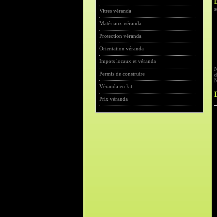
D
s
Vitres véranda
Matériaux véranda
Protection véranda
Orientation véranda
Impots locaux et véranda
N
Permis de construire
d
N
Véranda en kit
Prix véranda