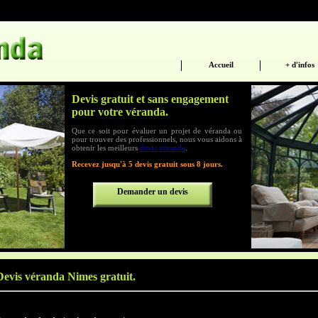
Accueil
+ d'infos
Devis gratuit et sans engagement
pour votre véranda.
Que ce soit pour évaluer un projet de véranda ou
pour trouver des professionnels, nous vous aidons à
obtenir les meilleurs
devis véranda
.
Recevez jusqu'à 5 devis gratuit sous 8 jours.
Demander un devis
Devis véranda Nimes gratuit.