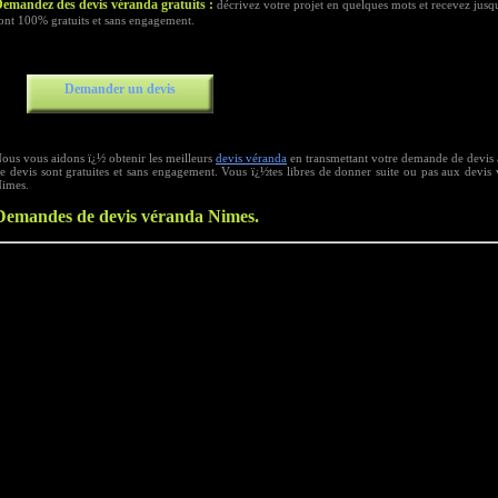
emandez des devis véranda gratuits :
décrivez votre projet en quelques mots et recevez jusqu
ont 100% gratuits et sans engagement.
Demander un devis
ous vous aidons ï¿½ obtenir les meilleurs
devis véranda
en transmettant votre demande de devis 
e devis sont gratuites et sans engagement. Vous ï¿½tes libres de donner suite ou pas aux devis 
imes.
Demandes de devis véranda Nimes.