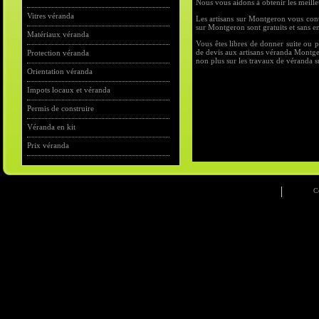
Nous vous aidons à obtenir les meille
Vitres véranda
Les artisans sur Montgeron vous conta
sur Montgeron sont gratuits et sans 
Matériaux véranda
Vous êtes libres de donner suite ou 
de devis aux artisans véranda Montge
Protection véranda
non plus sur les travaux de véranda 
Orientation véranda
Impots locaux et véranda
Permis de construire
Véranda en kit
Prix véranda
C