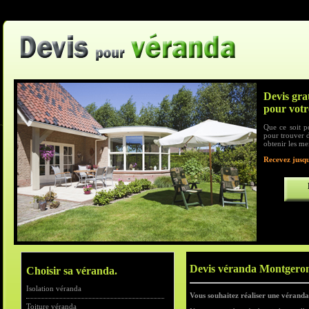
Devis gra
pour votr
Que ce soit p
pour trouver d
obtenir les me
Recevez jusqu
Devis véranda Montgero
Choisir sa véranda.
Isolation véranda
Vous souhaitez réaliser une véranda
Toiture véranda